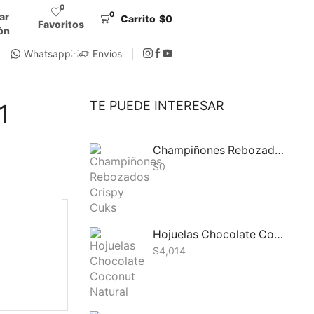
0
0
iar
Carrito
$
0
Favoritos
ón
Whatsapp
Envios
TE PUEDE INTERESAR
1
Champiñones Rebozados Crispy Cuks 200G
$
0
Hojuelas Chocolate Coconut Natural Candy 100G
$
4,014