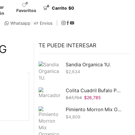
0
0
iar
Carrito
$
0
Favoritos
ón
Whatsapp
Envios
TE PUEDE INTERESAR
0G
Sandia Organica 1U.
$
2,634
Colita Cuadril Bufalo Pastoril Fuska 1 Paq
$
47,704
$
26,785
Pimiento Morron Mix Organico 300G
$
4,809