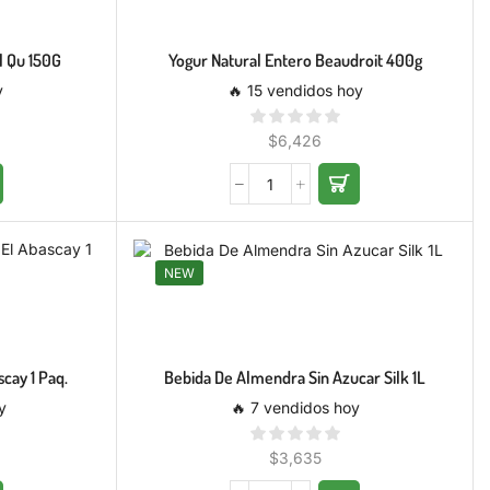
l Qu 150G
Yogur Natural Entero Beaudroit 400g
y
🔥 15 vendidos hoy
$
6,426
NEW
cay 1 Paq.
Bebida De Almendra Sin Azucar Silk 1L
y
🔥 7 vendidos hoy
$
3,635