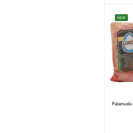
NEW
DELICIOS
NUGGETS
DORADOS
AL
INSTANTE
Naturales y
crujientes
Patamuslo 