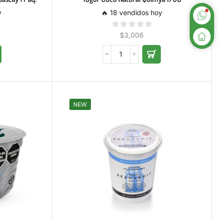
y
🔥 18 vendidos hoy
$
3,006
NEW