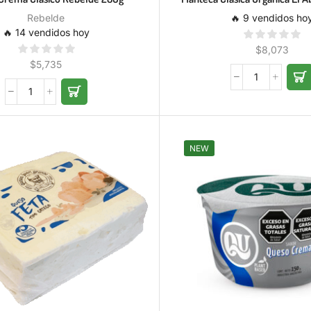
Rebelde
🔥 9 vendidos ho
🔥 14 vendidos hoy
$
8,073
$
5,735
NEW