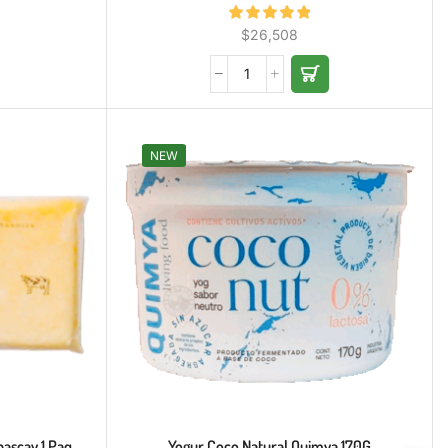
$
26,508
NEW
bascay 1 Paq.
Yogur Coco Natural Quimya 170G