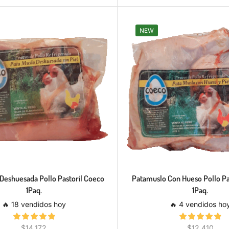
NEW
Deshuesada Pollo Pastoril Coeco
Patamuslo Con Hueso Pollo Pa
1Paq.
1Paq.
🔥 18 vendidos hoy
🔥 4 vendidos ho
$
14,172
$
12,410