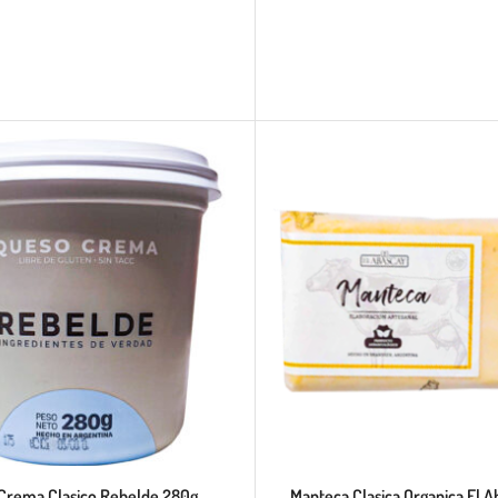
Crema Clasico Rebelde 280g
Manteca Clasica Organica El A