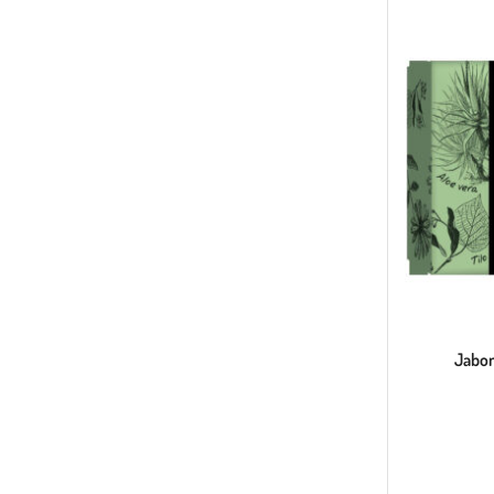
DELICIOS
NUGGETS
DORADOS
AL
INSTANTE
Naturales y
crujientes
Jabon