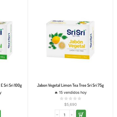
E Sri Sri 100g
Jabon Vegetal Limon Tea Tree Sri Sri 75g
y
🔥 15 vendidos hoy
$
5,690