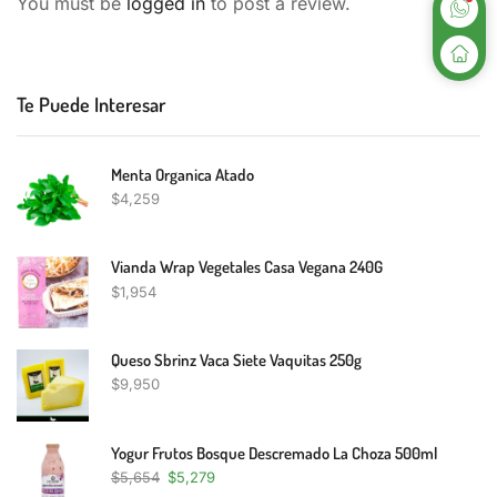
You must be
logged in
to post a review.
Te Puede Interesar
Menta Organica Atado
$
4,259
Vianda Wrap Vegetales Casa Vegana 240G
$
1,954
Queso Sbrinz Vaca Siete Vaquitas 250g
$
9,950
Yogur Frutos Bosque Descremado La Choza 500ml
$
5,654
$
5,279