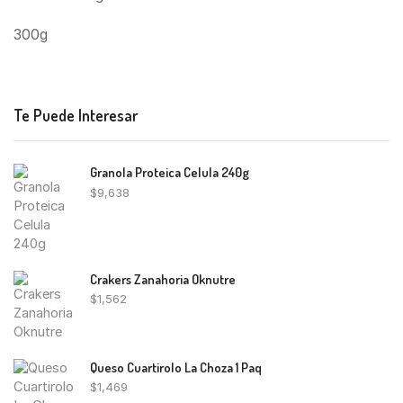
300g
Te Puede Interesar
Granola Proteica Celula 240g
$
9,638
Crakers Zanahoria Oknutre
$
1,562
Queso Cuartirolo La Choza 1 Paq
$
1,469