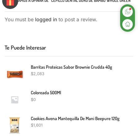
TE INVITAMOS A OPINAR DE “CEPILLO DENTAL DURO DE BAMBU WHOLE GREEN
1U.”
You must be
logged in
to post a review.
Te Puede Interesar
Barritas Proteicas Sabor Brownie Crudda 40g
$
2,083
Coloreada 500Ml
$
0
Cookies Avena Mantequilla De Mani Beepure 120g
$
1,601