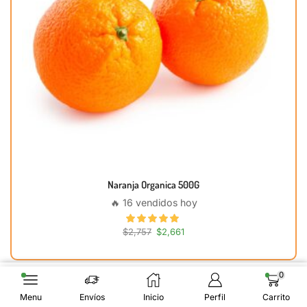
Naranja Organica 500G
🔥 16 vendidos hoy
$
2,757
$
2,661
0
Añadir Al Carrito
Menu
Envíos
Inicio
Perfil
Carrito