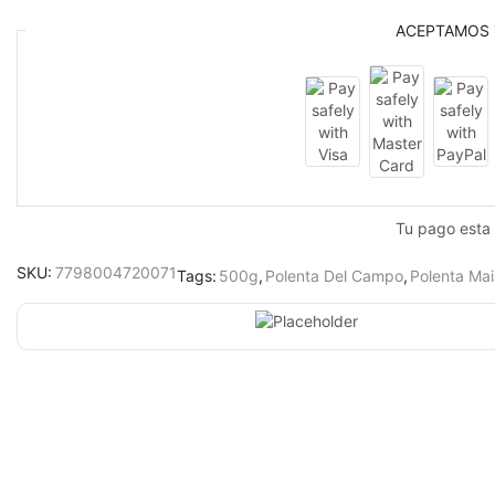
ACEPTAMOS
Tu pago esta
SKU:
7798004720071
Tags:
500g
,
Polenta Del Campo
,
Polenta Ma