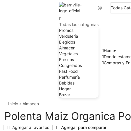
Todas las categorias
Promos
Verdulería
Elegidos
Almacen
Home
Vegetales
Dónde estam
Frescos
Compras y En
Congelados
Fast Food
Perfumería
Bebidas
Hogar
Bazar
Inicio
Almacen
Polenta Maiz Organica P
Agregar a favoritos
Agregar para comparar