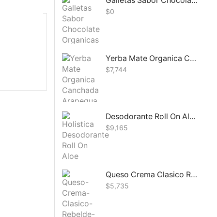
Galletas Sabor Chocolate Organicas Smookies 40G
$
0
Yerba Mate Organica Canchada Arapegua 500g
$
7,744
Desodorante Roll On Aloe Vera y Te Verde Holistica 60g
$
9,165
Queso Crema Clasico Rebelde 280g
$
5,735