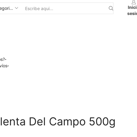
Inic
sesi
os?
víos
olenta Del Campo 500g