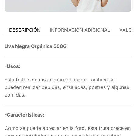
DESCRIPCIÓN
INFORMACIÓN ADICIONAL
VALORA
Uva Negra Orgánica 500G
-Usos:
Esta fruta se consume directamente, también se
pueden realizar bebidas, ensaladas, postres y algunas
comidas.
-Características:
Como se puede apreciar en la foto, esta fruta crece en
racimos apretados. Su pulpa es violeta y de sabor