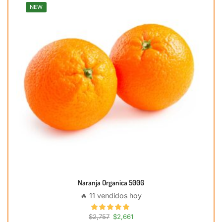
NEW
Naranja Organica 500G
🔥 11 vendidos hoy
$
2,757
$
2,661