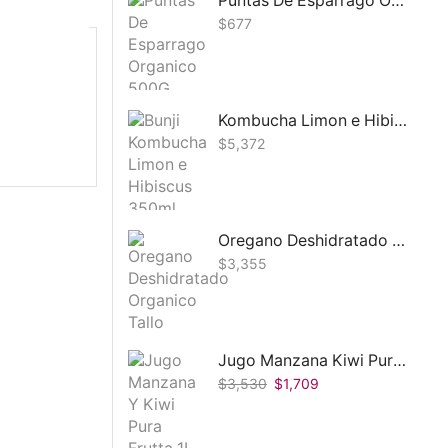
Puntas De Esparrago Organico 500G
$
677
Kombucha Limon e Hibiscus Bunji 350ml
$
5,372
Oregano Deshidratado Organico Tallo Verde 10g
$
3,355
Jugo Manzana Kiwi Pura Frutta 1L
$
3,530
$
1,709