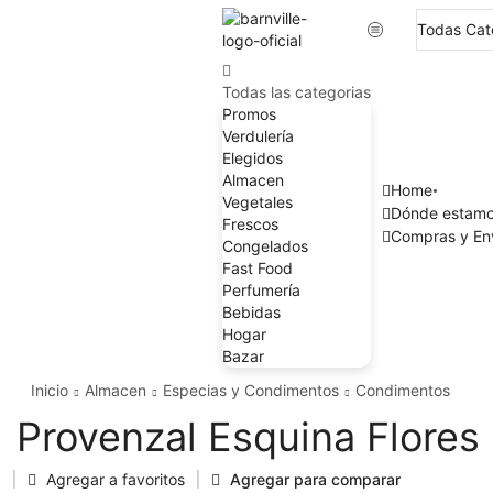
Todas las categorias
Promos
Verdulería
Elegidos
Almacen
Home
Vegetales
Dónde estam
Frescos
Compras y En
Congelados
Fast Food
Perfumería
Bebidas
Hogar
Bazar
Inicio
Almacen
Especias y Condimentos
Condimentos
Provenzal Esquina Flores
Agregar a favoritos
Agregar para comparar