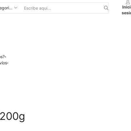
Inic
sesi
os?
víos
 200g