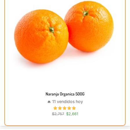
Naranja Organica 500G
🔥 11 vendidos hoy
$
2,757
$
2,661