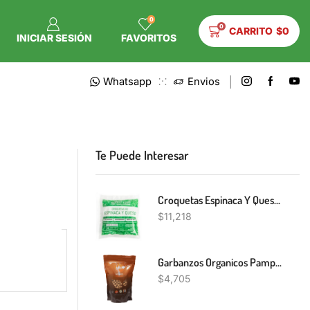
0
0
CARRITO
$
0
INICIAR SESIÓN
FAVORITOS
Whatsapp
Envios
Te Puede Interesar
Croquetas Espinaca Y Queso The Healthy Kitchen 300g
$
11,218
Garbanzos Organicos Pampas Grains 450g
$
4,705