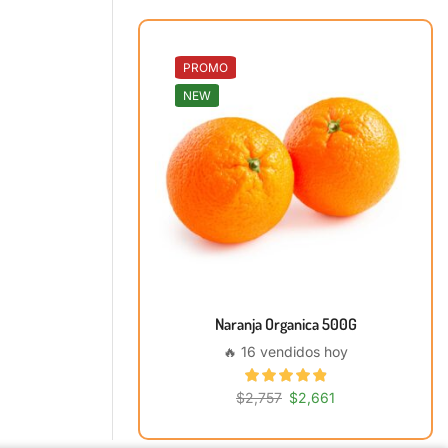
PROMO
NEW
Naranja Organica 500G
🔥 16 vendidos hoy
$
2,757
$
2,661