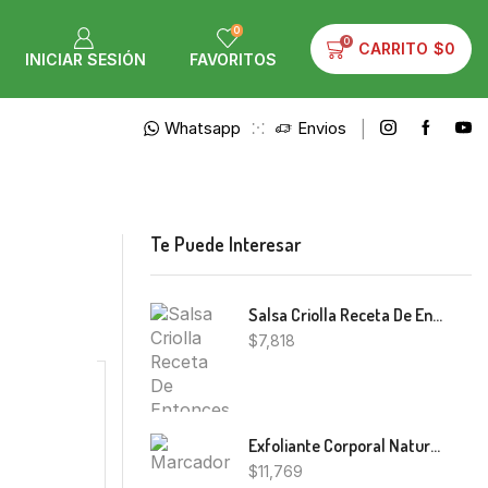
0
0
CARRITO
$
0
INICIAR SESIÓN
FAVORITOS
Whatsapp
Envios
Te Puede Interesar
Salsa Criolla Receta De Entonces 310g
$
7,818
Exfoliante Corporal Natura Siberica Organica 300Ml
$
11,769