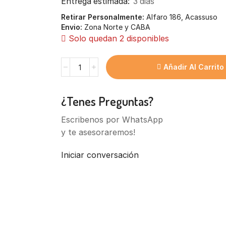
Entrega estimada:
3 dias
Retirar Personalmente:
Alfaro 186, Acassuso
Envio:
Zona Norte y CABA
Solo quedan 2 disponibles
Granola
Añadir Al Carrito
Horneada
Simple
Natural
¿Tenes Preguntas?
Candy
200G
Escribenos por WhatsApp
cantidad
y te asesoraremos!
Iniciar conversación