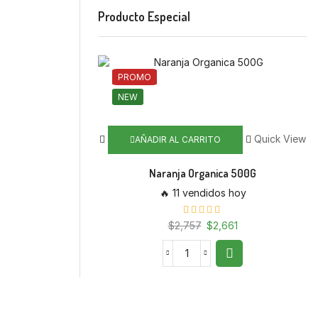
Producto Especial
PROMO
NEW
Quick View
AÑADIR AL CARRITO
Naranja Organica 500G
🔥 11 vendidos hoy
$
2,757
El
$
2,661
El
precio
precio
original
actual
Naranja
era:
es:
Organica
$2,757.
$2,661.
500G
cantidad