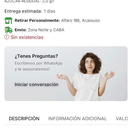
AZÚCAR RESIDUAL: 2,0 g/l
Entrega estimada:
1 dias
Retirar Personalmente:
Alfaro 186, Acassuso
Envio:
Zona Norte y CABA
Sin existencias
¿Tenes Preguntas?
Escribenos por WhatsApp
y te asesoraremos!
Iniciar conversación
DESCRIPCIÓN
INFORMACIÓN ADICIONAL
VALORA