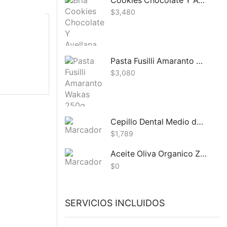
Cookies Chocolate Y Avellana Bria 100g
$
3,480
Pasta Fusilli Amaranto Wakas 300g
$
3,080
Cepillo Dental Medio de Bambu Whole Green 1U.
$
1,789
Aceite Oliva Organico Zuelo 2L
$
0
SERVICIOS INCLUIDOS