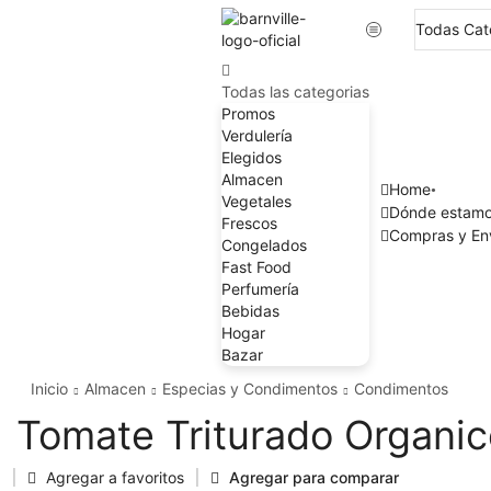
Todas las categorias
Promos
Verdulería
Elegidos
Almacen
Home
Vegetales
Dónde estam
Frescos
Compras y En
Congelados
Fast Food
Perfumería
Bebidas
Hogar
Bazar
Inicio
Almacen
Especias y Condimentos
Condimentos
Tomate Triturado Organic
Agregar a favoritos
Agregar para comparar