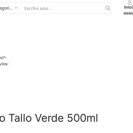
Inic
sesi
os?
víos
o Tallo Verde 500ml