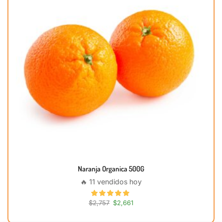
Naranja Organica 500G
🔥 11 vendidos hoy
$
2,757
$
2,661