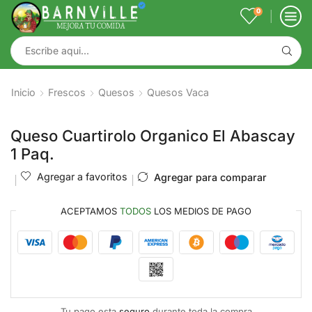
0
Inicio
Frescos
Quesos
Quesos Vaca
Queso Cuartirolo Organico El Abascay
1 Paq.
Agregar a favoritos
Agregar para comparar
ACEPTAMOS
TODOS
LOS MEDIOS DE PAGO
Tu pago esta
seguro
durante toda la compra