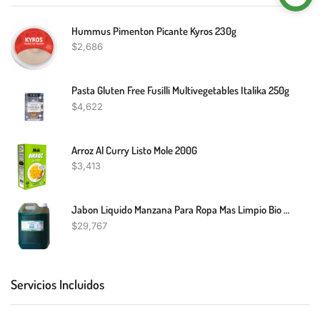
Hummus Pimenton Picante Kyros 230g
$
2,686
Pasta Gluten Free Fusilli Multivegetables Italika 250g
$
4,622
Arroz Al Curry Listo Mole 200G
$
3,413
Jabon Liquido Manzana Para Ropa Mas Limpio Bio 5L
$
29,767
Servicios Incluidos