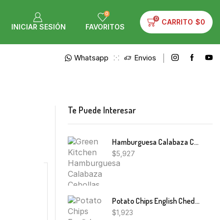
0
0
CARRITO
$
0
INICIAR SESIÓN
FAVORITOS
Whatsapp
Envios
Te Puede Interesar
Hamburguesa Calabaza Cebollas Green Kitchen 4U.
$
5,927
Potato Chips English Cheddar Boutique 65g
$
1,923