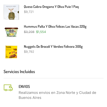
Queso Cabra Oregano Y Oliva Puie 1 Paq
$
9,721
Hummus Palta Y Oliva Felices Las Vacas 220g
$
3,208
$
1,554
Nuggets De Brocoli Y Verdeo Folivora 300g
$
9,792
Servicios Incluidos
ENVIOS
Realizamos envios en Zona Norte y Ciudad de
Buenos Aires