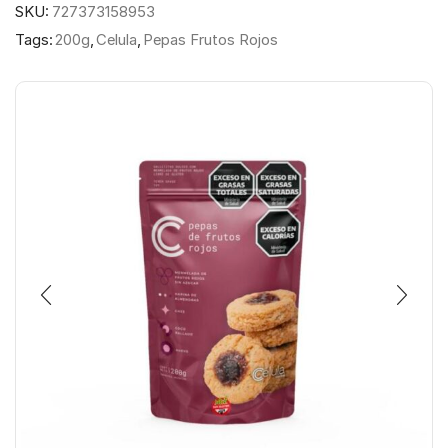
SKU:
727373158953
Tags:
200g
,
Celula
,
Pepas Frutos Rojos