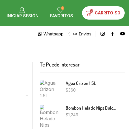
0
0
CARRITO
$
0
INICIAR SESIÓN
FAVORITOS
Whatsapp
Envios
Te Puede Interesar
Agua Orizon 1.5L
$
360
Bombon Helado Nips Dulce De Leche Haulani 135G
$
1,249