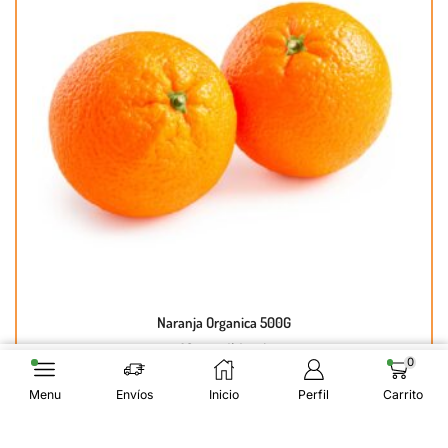
Naranja Organica 500G
🔥 16 vendidos hoy
0
$
2,757
$
2,661
Menu
Envíos
Inicio
Perfil
Carrito