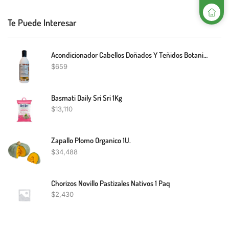
Te Puede Interesar
Acondicionador Cabellos Doñados Y Teñidos Botanik 350Ml
$
659
Basmati Daily Sri Sri 1Kg
$
13,110
Zapallo Plomo Organico 1U.
$
34,488
Chorizos Novillo Pastizales Nativos 1 Paq
$
2,430