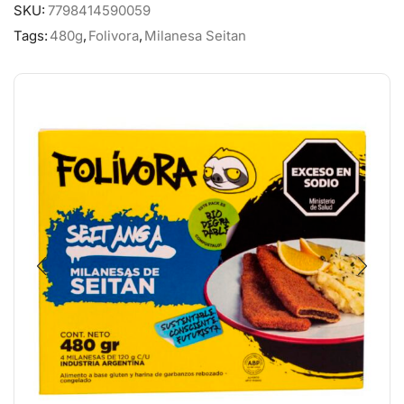
SKU:
7798414590059
Tags:
480g
,
Folivora
,
Milanesa Seitan