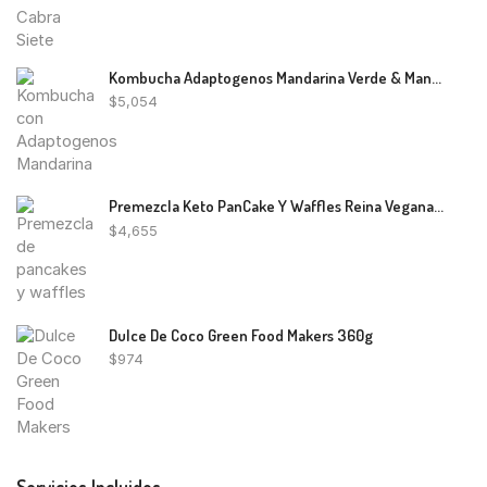
Kombucha Adaptogenos Mandarina Verde & Manzanilla Booch 400ml
$
5,054
Premezcla Keto PanCake Y Waffles Reina Vegana 200g
$
4,655
Dulce De Coco Green Food Makers 360g
$
974