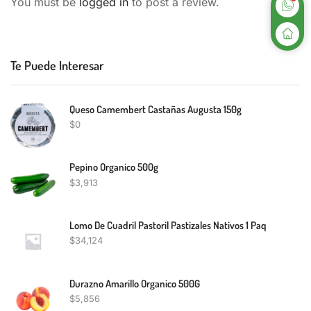
You must be
logged in
to post a review.
Te Puede Interesar
Queso Camembert Castañas Augusta 150g
$
0
Pepino Organico 500g
$
3,913
Lomo De Cuadril Pastoril Pastizales Nativos 1 Paq
$
34,124
Durazno Amarillo Organico 500G
$
5,856