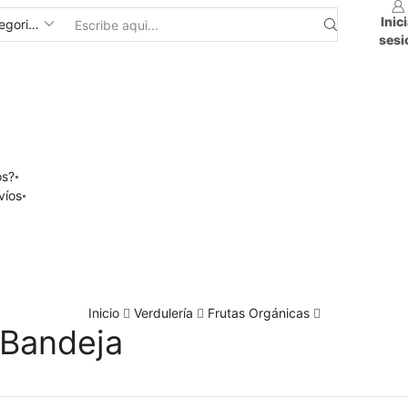
Inic
sesi
os?
víos
Inicio
Verdulería
Frutas Orgánicas
 Bandeja