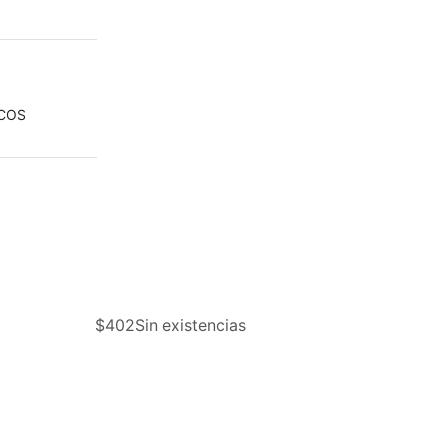
ICOS
$
402
Sin existencias