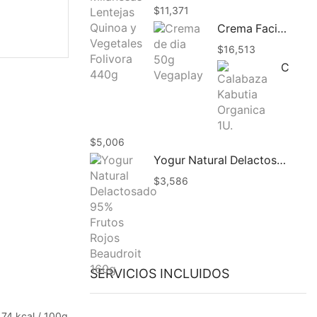
$
11,371
Crema Facial Dia Hidratacion Vegaplay 50g
$
16,513
Calabaza Kabutia Organica 1U.
$
5,006
Yogur Natural Delactosado 95% Frutos Rojos Beaudroit 160g
$
3,586
SERVICIOS INCLUIDOS
74 kcal / 100g