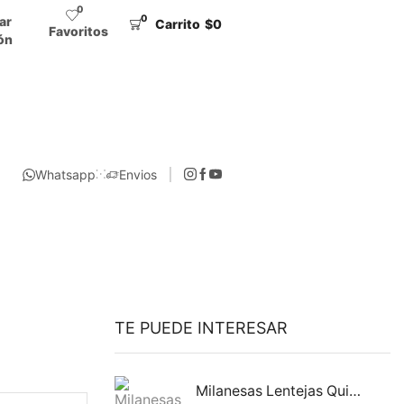
0
0
iar
Carrito
$
0
Favoritos
ón
Whatsapp
Envios
TE PUEDE INTERESAR
Milanesas Lentejas Quinoa y Vegetales Folivora 440g