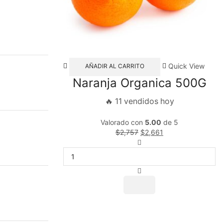
Quick View
AÑADIR AL CARRITO
Naranja Organica 500G
🔥 11 vendidos hoy
Valorado con
5.00
de 5
$
2,757
$
2,661