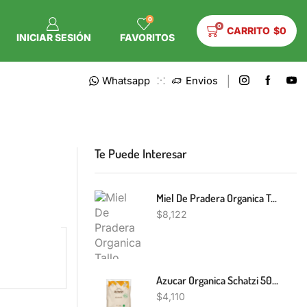
0
0
CARRITO
$
0
INICIAR SESIÓN
FAVORITOS
Whatsapp
Envios
Te Puede Interesar
Miel De Pradera Organica Tallo Verde 500g
$
8,122
Azucar Organica Schatzi 500g
$
4,110