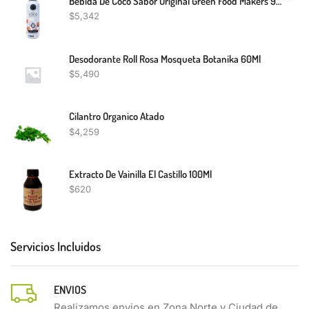
Bebida De Coco Sabor Original Green Food Makers 910Ml
$
5,342
Desodorante Roll Rosa Mosqueta Botanika 60Ml
$
5,490
Cilantro Organico Atado
$
4,259
Extracto De Vainilla El Castillo 100Ml
$
620
Servicios Incluidos
ENVIOS
Realizamos envios en Zona Norte y Ciudad de