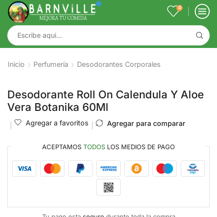
0
Inicio
Perfumería
Desodorantes Corporales
Desodorante Roll On Calendula Y Aloe
Vera Botanika 60Ml
Agregar a favoritos
Agregar para comparar
ACEPTAMOS
TODOS
LOS MEDIOS DE PAGO
Tu pago esta
seguro
durante toda la compra