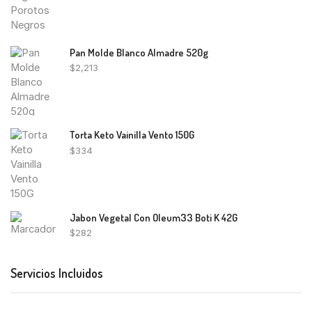
Pan Molde Blanco Almadre 520g
$
2,213
Torta Keto Vainilla Vento 150G
$
334
Jabon Vegetal Con Oleum33 Boti K 42G
$
282
Servicios Incluidos