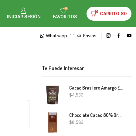
0
0
CARRITO
$
0
INICIAR SESIÓN
FAVORITOS
Whatsapp
Envios
Te Puede Interesar
Cacao Brasilero Amargo En Polvo Dicomere 200g
$
4,530
Chocolate Cacao 80% Dr. Cacao 50g
$
8,583