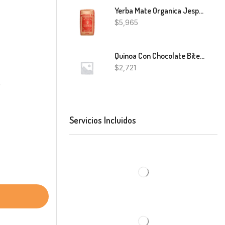
Yerba Mate Organica Jesper 500G
$
5,965
Quinoa Con Chocolate Bites Natural Candy 80g
$
2,721
o
Servicios Incluidos