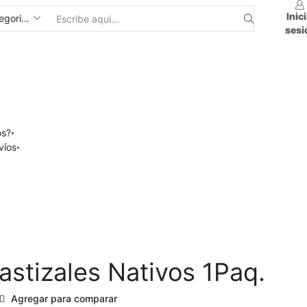
Inic
sesi
os?
víos
Pastizales Nativos 1Paq.
Agregar para comparar