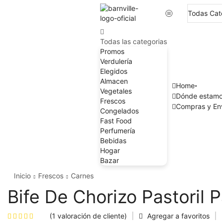
Todas las categorias
Promos
Verdulería
Elegidos
Almacen
Home
Vegetales
Dónde estam
Frescos
Compras y En
Congelados
Fast Food
Perfumería
Bebidas
Hogar
Bazar
Inicio
Frescos
Carnes
Bife De Chorizo Pastoril 
(
1
valoración de cliente)
Agregar a favoritos