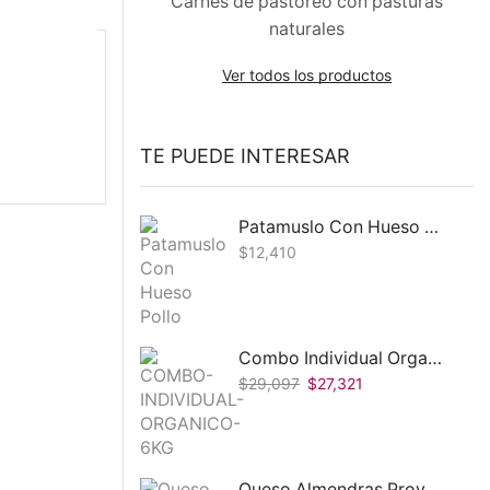
Carnes de pastoreo con pasturas
naturales
Ver todos los productos
TE PUEDE INTERESAR
Patamuslo Con Hueso Pollo Pastoril Coeco 1Paq.
$
12,410
Combo Individual Organico 6Kg
$
29,097
$
27,321
Queso Almendras Provolone Felices Las Vacas 250G