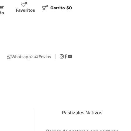
0
0
iar
Carrito
$
0
Favoritos
ón
Whatsapp
Envios
Pastizales Nativos