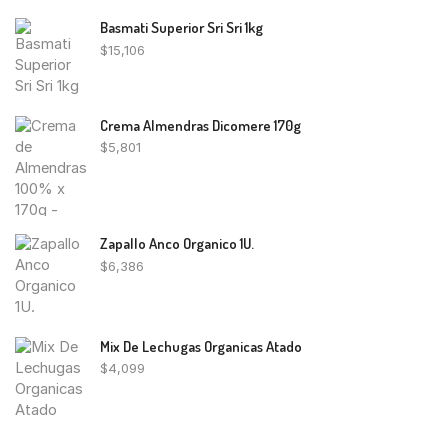
Basmati Superior Sri Sri 1kg
$
15,106
Crema Almendras Dicomere 170g
$
5,801
Zapallo Anco Organico 1U.
$
6,386
Mix De Lechugas Organicas Atado
$
4,099