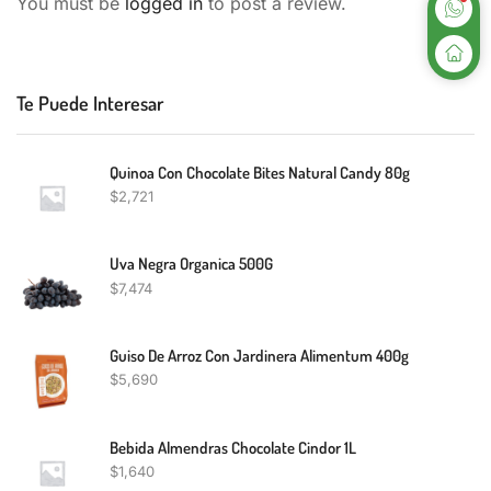
You must be
logged in
to post a review.
Te Puede Interesar
Quinoa Con Chocolate Bites Natural Candy 80g
$
2,721
Uva Negra Organica 500G
$
7,474
Guiso De Arroz Con Jardinera Alimentum 400g
$
5,690
Bebida Almendras Chocolate Cindor 1L
$
1,640