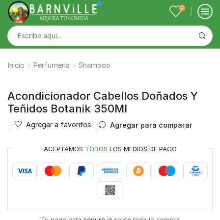
0
Inicio
Perfumería
Shampoo
Acondicionador Cabellos Doñados Y
Teñidos Botanik 350Ml
Agregar a favoritos
Agregar para comparar
ACEPTAMOS
TODOS
LOS MEDIOS DE PAGO
Tu pago esta
seguro
durante toda la compra