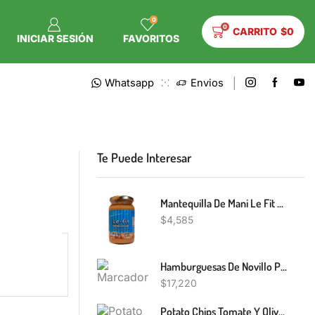
0
0
CARRITO
$
0
INICIAR SESIÓN
FAVORITOS
Whatsapp
Envios
Te Puede Interesar
Mantequilla De Mani Le Fit 380G
$
4,585
Hamburguesas De Novillo Pastizales Nativos 6U.
$
17,220
Potato Chips Tomate Y Oliva Boutique 65G