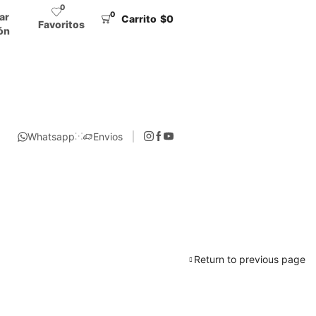
0
0
iar
Carrito
$
0
Favoritos
ón
Whatsapp
Envios
Return to previous page