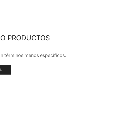
DO PRODUCTOS
MARCAS
n términos menos específicos.
A
DELICIOS NUGGETS
DORADOS
AL INSTANTE
Naturales y crujientes