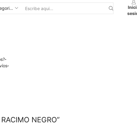
Inic
sesi
os?
víos
 RACIMO NEGRO”