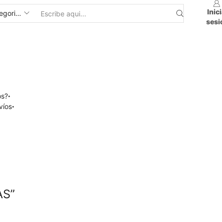
Inic
sesi
os?
víos
AS”