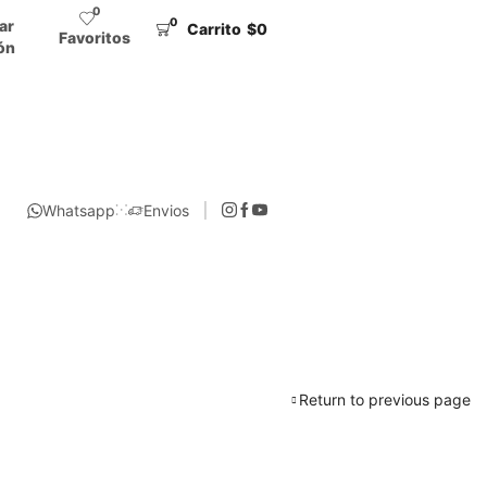
0
0
iar
Carrito
$
0
Favoritos
ón
Whatsapp
Envios
Return to previous page