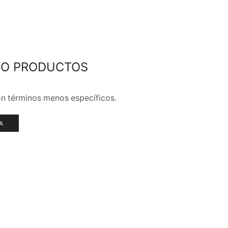
DO PRODUCTOS
MARCAS
n términos menos específicos.
A
DELICIOS NUGGETS
DORADOS
AL INSTANTE
Naturales y crujientes