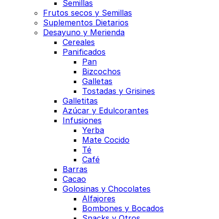
Semillas
Frutos secos y Semillas
Suplementos Dietarios
Desayuno y Merienda
Cereales
Panificados
Pan
Bizcochos
Galletas
Tostadas y Grisines
Galletitas
Azúcar y Edulcorantes
Infusiones
Yerba
Mate Cocido
Té
Café
Barras
Cacao
Golosinas y Chocolates
Alfajores
Bombones y Bocados
Snacks y Otros