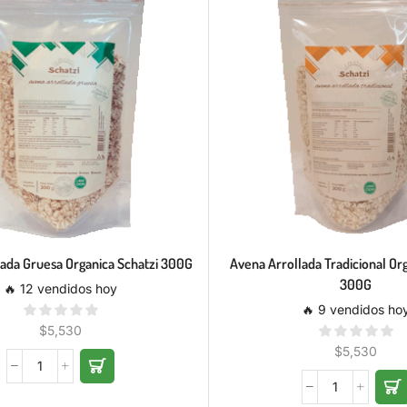
lada Gruesa Organica Schatzi 300G
Avena Arrollada Tradicional Or
300G
🔥 12 vendidos hoy
🔥 9 vendidos ho
$
5,530
$
5,530