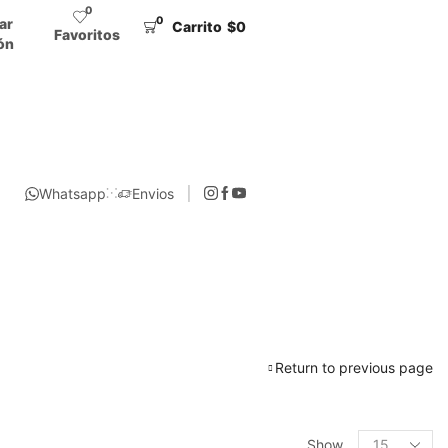
0
0
iar
Carrito
$
0
Favoritos
ón
Whatsapp
Envios
Return to previous page
Show