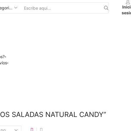
Inic
sesi
os?
víos
HOS SALADAS NATURAL CANDY”