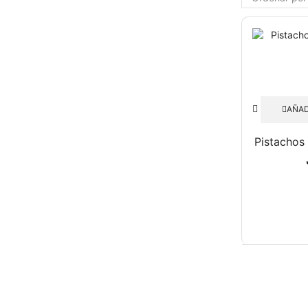
AÑAD
Pistachos