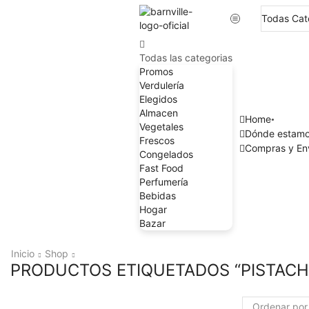
Todas las categorias
Promos
Verdulería
Elegidos
Almacen
Home
Vegetales
Dónde estam
Frescos
Compras y En
Congelados
Fast Food
Perfumería
Bebidas
Hogar
Bazar
Inicio
Shop
PRODUCTOS ETIQUETADOS “PISTAC