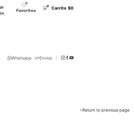
0
0
iar
Carrito
$
0
Favoritos
ón
Whatsapp
Envios
Return to previous page