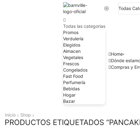
Todas las categorias
Promos
Verdulería
Elegidos
Almacen
Home
Vegetales
Dónde estam
Frescos
Compras y En
Congelados
Fast Food
Perfumería
Bebidas
Hogar
Bazar
Inicio
Shop
PRODUCTOS ETIQUETADOS “PANCAK