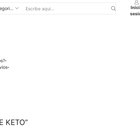
Inic
sesi
os?
víos
E KETO”