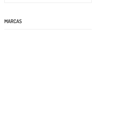
MARCAS
DELICIOS
NUGGETS
DORADOS
AL
INSTANTE