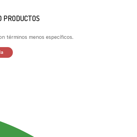
O PRODUCTOS
MARCAS
on términos menos específicos.
da
DELICIOS NUGGETS
DORADOS
AL INSTANTE
Naturales y crujientes