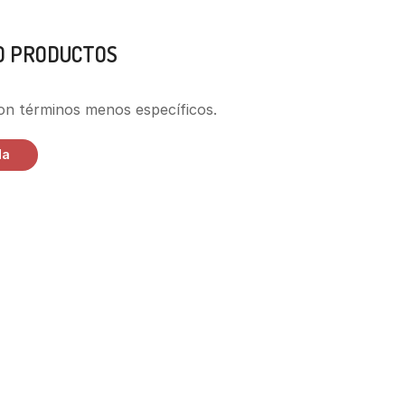
O PRODUCTOS
MARCAS
on términos menos específicos.
da
DELICIOS NUGGETS
DORADOS
AL INSTANTE
Naturales y crujientes