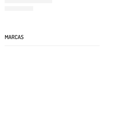
MARCAS
DELICIOS NUGGETS
DORADOS
AL INSTANTE
Naturales y crujientes