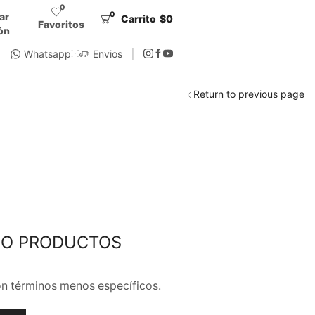
0
0
iar
Carrito
$
0
Favoritos
ón
Whatsapp
Envios
Return to previous page
DO PRODUCTOS
MARCAS
n términos menos específicos.