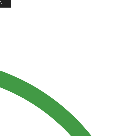
A
DELICIOS NUGGETS
DORADOS
AL INSTANTE
Naturales y crujientes