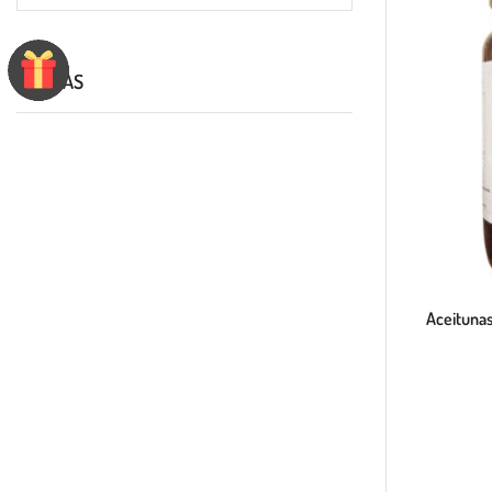
MARCAS
DELICIOS
Aceitunas
NUGGETS
DORADOS
AL
INSTANTE