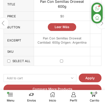
Pan Con Semillas Oroweat
TITLE
600g
PRICE
$
0
Leer Más
BUTTON
Pan Con Semillas Oroweat
EXCERPT
Cantidad: 600g Origen: Argentina
SKU
SELECT ALL
Apply
Compare More Products
0
Menu
Envíos
Inicio
Perfil
Carrito